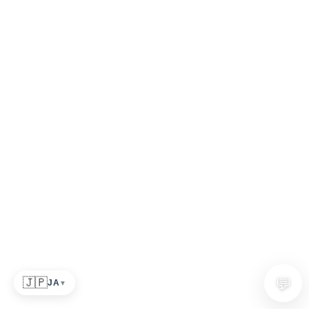
💬
🇯🇵
JA
▼